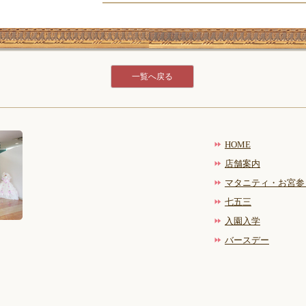
一覧へ戻る
HOME
店舗案内
マタニティ・お宮参
七五三
入園入学
バースデー