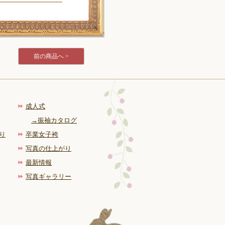
前の商品へ >
成人式
→振袖カタログ
り
卒業女子袴
写真の仕上がり
最新情報
写真ギャラリー