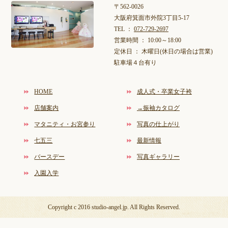
〒562-0026
大阪府箕面市外院3丁目5-17
TEL ：
072-729-2697
営業時間 ： 10:00～18:00
定休日 ： 木曜日(休日の場合は営業)
駐車場４台有り
HOME
成人式・卒業女子袴
店舗案内
→振袖カタログ
マタニティ・お宮参り
写真の仕上がり
七五三
最新情報
バースデー
写真ギャラリー
入園入学
Copyright c 2016 studio-angel.jp. All Rights Reserved.