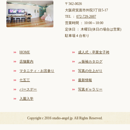
〒562-0026
大阪府箕面市外院3丁目5-17
TEL ：
072-729-2697
営業時間 ： 10:00～18:00
定休日 ： 木曜日(休日の場合は営業)
駐車場４台有り
HOME
成人式・卒業女子袴
店舗案内
→振袖カタログ
マタニティ・お宮参り
写真の仕上がり
七五三
最新情報
バースデー
写真ギャラリー
入園入学
Copyright c 2016 studio-angel.jp. All Rights Reserved.