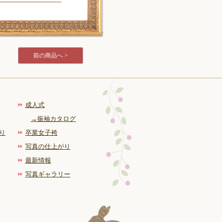
前の商品へ >
成人式
→振袖カタログ
り
卒業女子袴
写真の仕上がり
最新情報
写真ギャラリー