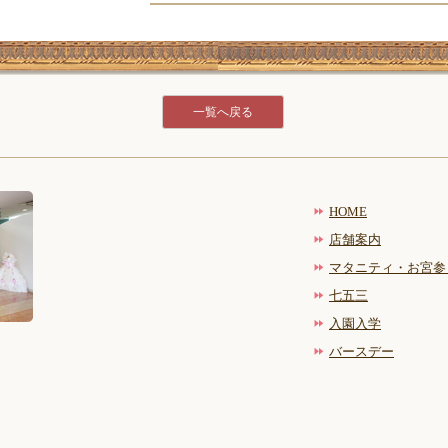
一覧へ戻る
HOME
店舗案内
マタニティ・お宮参
七五三
入園入学
バースデー