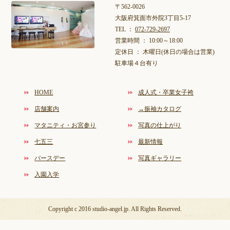
〒562-0026
大阪府箕面市外院3丁目5-17
TEL ：
072-729-2697
営業時間 ： 10:00～18:00
定休日 ： 木曜日(休日の場合は営業)
駐車場４台有り
HOME
成人式・卒業女子袴
店舗案内
→振袖カタログ
マタニティ・お宮参り
写真の仕上がり
七五三
最新情報
バースデー
写真ギャラリー
入園入学
Copyright c 2016 studio-angel.jp. All Rights Reserved.