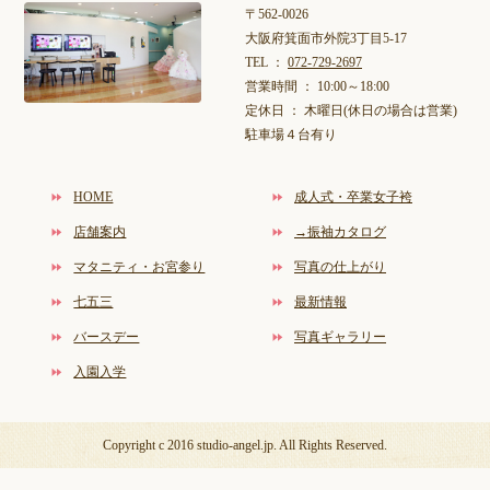
〒562-0026
大阪府箕面市外院3丁目5-17
TEL ：
072-729-2697
営業時間 ： 10:00～18:00
定休日 ： 木曜日(休日の場合は営業)
駐車場４台有り
HOME
成人式・卒業女子袴
店舗案内
→振袖カタログ
マタニティ・お宮参り
写真の仕上がり
七五三
最新情報
バースデー
写真ギャラリー
入園入学
Copyright c 2016 studio-angel.jp. All Rights Reserved.